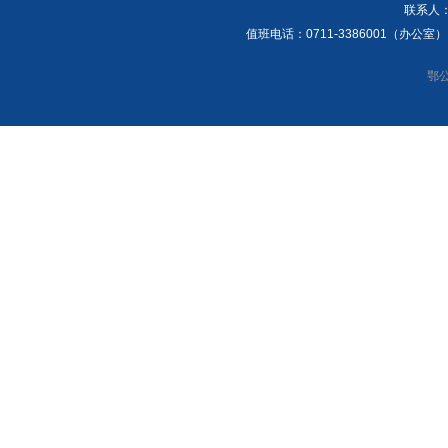
联系人：
值班电话：0711-3386001（办公
鄂公