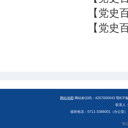
【党史百
【党史百
网站地图
网站标识码：4207000043 鄂I
联系人：
值班电话：0711-3386001（办公
鄂公