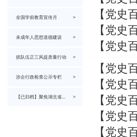
【党史百
全国学前教育宣传月
>
【党史百
未成年人思想道德建设
>
【党史百
抓队伍正三风提质量行动
>
【党史百
涉企行政检查公示专栏
>
【党史百
【党史百
【已归档】聚焦湖北省...
>
【党史百
【党史百